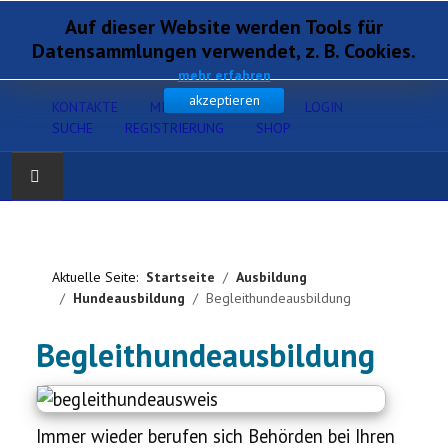
Auf dieser Website werden Tools für
Datensammlungen verwendet, z. B. Cookies.
mehr erfahren
akzeptieren
KONTAKTE
MITGLIEDERSERVICE
LOGIN
SUCHE
REGISTRIERUNG
SHOP
Home
Verband
Aktuelle Seite:
Startseite
Ausbildung
Hundeausbildung
Begleithundeausbildung
Gesundheit
Begleithundeausbildung
Zucht
Ausbildung
Immer wieder berufen sich Behörden bei Ihren