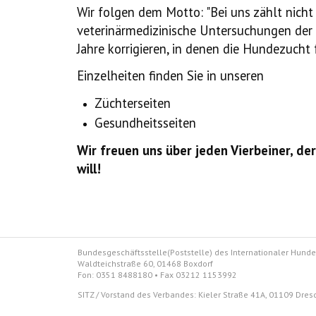
Wir folgen dem Motto: "Bei uns zählt nich
veterinärmedizinische Untersuchungen der 
Jahre korrigieren, in denen die Hundezucht
Einzelheiten finden Sie in unseren
Züchterseiten
Gesundheitsseiten
Wir freuen uns über jeden Vierbeiner, d
will!
Bundesgeschäftsstelle(Poststelle) des Internationaler Hunde
Waldteichstraße 60, 01468 Boxdorf
Fon: 0351 8488180 • Fax 03212 1153992
SITZ / Vorstand des Ve