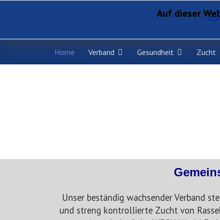
Auf dieser Web
KO
Home
Verband
Gesundheit
Zucht
Gemeins
Unser beständig wachsender Verband steh
und streng kontrollierte Zucht von Rasse