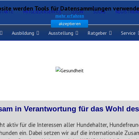
site werden Tools für Datensammlungen verwendet,
NTAKTE
MITGLIEDERSERVICE
LOGIN
SUCHE
REGISTRIE
mehr erfahren
akzeptieren
Ausbildung
Ausstellung
Ratgeber
Service
am in Verantwortung für das Wohl de
t aktiv für die Interessen aller Hundehalter, Hundefreun
hunden ein. Dabei setzen wir auf die internationale Zusa