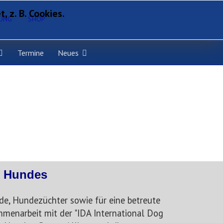
 z. B. Cookies.
RUNG
SHOP
Termine
Neues
s Hundes
de, Hundezüchter sowie für eine betreute
mmenarbeit mit der "IDA International Dog