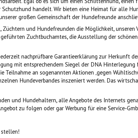
dsarbeit. Egal ob es sich um einen Schlittenhund, einen f
r Schutzhund handelt. Wir bieten eine Heimat für alle H
r" unserer großen Gemeinschaft der Hundefreunde anschlie
en, Züchtern und Hundefreunden die Möglichkeit, unseren
g geführten Zuchtbuchamtes, die Ausstellung der schöne
jederzeit nachprüfbare Garantieerklärung zur Herkunft de
igung mit entsprechendem Siegel der DNA Hinterlegung fü
s die Teilnahme an sogenannten Aktionen „gegen Wühltisch
nzelnen Hundeverbandes inszeniert werden. Das wirtschaf
den und Hundehaltern, alle Angebote des Internets genau
, Angebot zu folgen oder gar Werbung für eine Service-Gm
stellen!