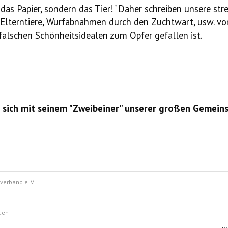
t das Papier, sondern das Tier!" Daher schreiben unsere 
Elterntiere, Wurfabnahmen durch den Zuchtwart, usw. vor
 falschen Schönheitsidealen zum Opfer gefallen ist.
er sich mit seinem "Zweibeiner" unserer großen Gemei
verband e. V.
rbandes: Kieler Straße 41A, 011