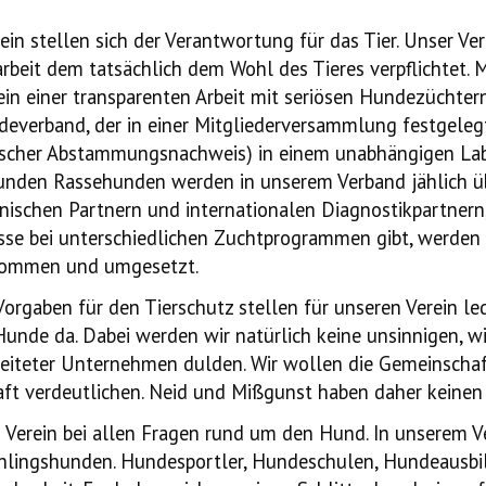
ein stellen sich der Verantwortung für das Tier. Unser Ve
arbeit dem tatsächlich dem Wohl des Tieres verpflichtet.
M
n einer transparenten Arbeit mit seriösen Hundezüchtern 
deverband, der in einer Mitgliederversammlung festgelegt
ischer Abstammungsnachweis) in einem unabhängigen Lab
unden Rassehunden werden in unserem Verband jählich ü
schen Partnern und internationalen Diagnostikpartnern, V
se bei unterschiedlichen Zuchtprogrammen gibt, werden d
enommen und umgesetzt.
orgaben für den Tierschutz stellen für unseren Verein l
nde da. Dabei werden wir natürlich keine unsinnigen, w
eleiteter Unternehmen dulden. Wir wollen die Gemeinscha
aft verdeutlichen. Neid und Mißgunst haben daher keinen 
 Verein bei allen Fragen rund um den Hund. In unserem Ve
chlingshunden. Hundesportler, Hundeschulen, Hundeausbi