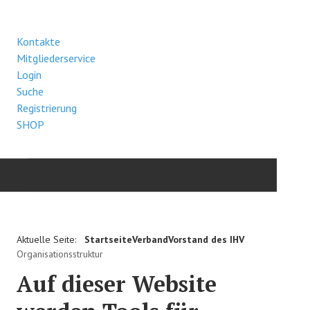
Kontakte
Mitgliederservice
Login
Suche
Registrierung
SHOP
HOME
Aktuelle Seite:
Startseite
Verband
Vorstand des IHV
VERBAND
Organisationsstruktur
Auf dieser Website
GESUNDHEIT