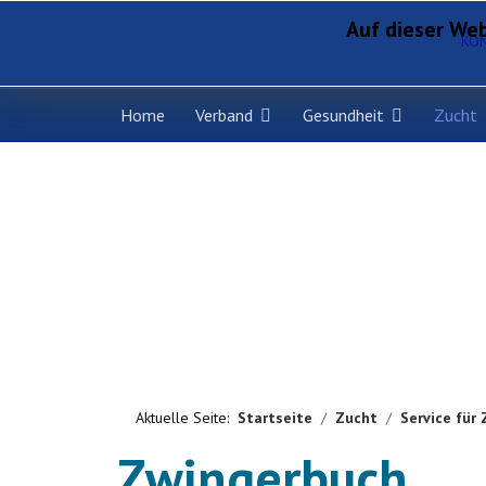
Auf dieser Web
KO
Home
Verband
Gesundheit
Zucht
Aktuelle Seite:
Startseite
Zucht
Service für
Zwingerbuch