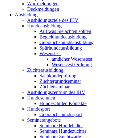
Wurfmeldungen
Deckmeldungen
Ausbildung
Ausbildungsziele des IHV
Hundeausbildung
Auf was Sie achten sollten
Begleithundeausbildung
Gebrauchshundeausbildung
Spürhundeausbildung
Wesenstest
amtlicher Wesenstest
Wesenstest Ordnung
Züchterausbildung
Sachkundeprüfung
Züchtergrundseminar
Züchterseminar
Ausbildungszentrum des IHV
Hundeschulen
Hundeschulen Kontakte
Hundesport
Gebrauchshundesport
Seminarangebote
Seminare Hundehalter
Seminare Hundezüchter
Seminare Zuchtwarte