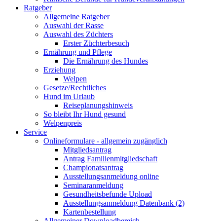
Ratgeber
Allgemeine Ratgeber
Auswahl der Rasse
Auswahl des Züchters
Erster Züchterbesuch
Ernährung und Pflege
Die Ernährung des Hundes
Erziehung
Welpen
Gesetze/Rechtliches
Hund im Urlaub
Reiseplanungshinweis
So bleibt Ihr Hund gesund
Welpenpreis
Service
Onlineformulare - allgemein zugänglich
Mitgliedsantrag
Antrag Familienmitgliedschaft
Championatsantrag
Ausstellungsanmeldung online
Seminaranmeldung
Gesundheitsbefunde Upload
Ausstellungsanmeldung Datenbank (2)
Kartenbestellung
Allgemeiner Downloadbereich