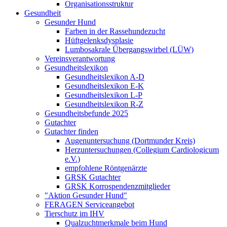
Organisationsstruktur
Gesundheit
Gesunder Hund
Farben in der Rassehundezucht
Hüftgelenksdysplasie
Lumbosakrale Übergangswirbel (LÜW)
Vereinsverantwortung
Gesundheitslexikon
Gesundheitslexikon A-D
Gesundheitslexikon E-K
Gesundheitslexikon L-P
Gesundheitslexikon R-Z
Gesundheitsbefunde 2025
Gutachter
Gutachter finden
Augenuntersuchung (Dortmunder Kreis)
Herzuntersuchungen (Collegium Cardiologicum
e.V.)
empfohlene Röntgenärzte
GRSK Gutachter
GRSK Korrospendenzmitglieder
"Aktion Gesunder Hund"
FERAGEN Serviceangebot
Tierschutz im IHV
Qualzuchtmerkmale beim Hund