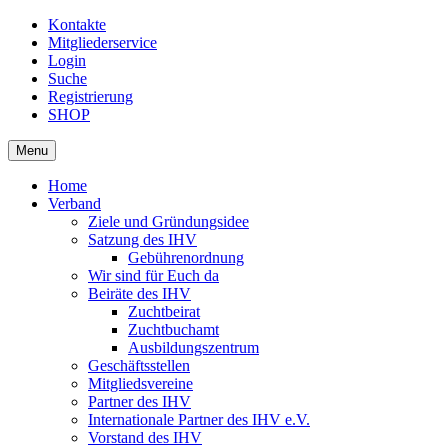
Kontakte
Mitgliederservice
Login
Suche
Registrierung
SHOP
Menu
Home
Verband
Ziele und Gründungsidee
Satzung des IHV
Gebührenordnung
Wir sind für Euch da
Beiräte des IHV
Zuchtbeirat
Zuchtbuchamt
Ausbildungszentrum
Geschäftsstellen
Mitgliedsvereine
Partner des IHV
Internationale Partner des IHV e.V.
Vorstand des IHV