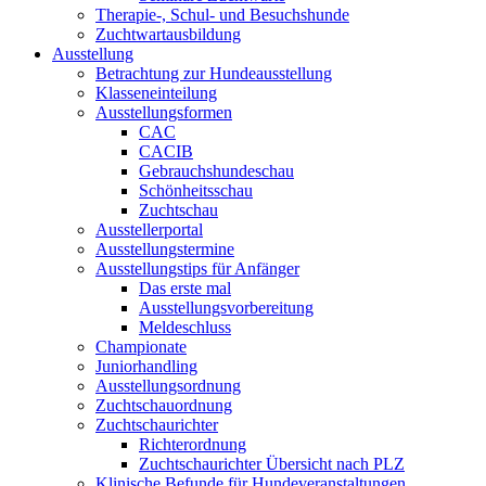
Therapie-, Schul- und Besuchshunde
Zuchtwartausbildung
Ausstellung
Betrachtung zur Hundeausstellung
Klasseneinteilung
Ausstellungsformen
CAC
CACIB
Gebrauchshundeschau
Schönheitsschau
Zuchtschau
Ausstellerportal
Ausstellungstermine
Ausstellungstips für Anfänger
Das erste mal
Ausstellungsvorbereitung
Meldeschluss
Championate
Juniorhandling
Ausstellungsordnung
Zuchtschauordnung
Zuchtschaurichter
Richterordnung
Zuchtschaurichter Übersicht nach PLZ
Klinische Befunde für Hundeveranstaltungen