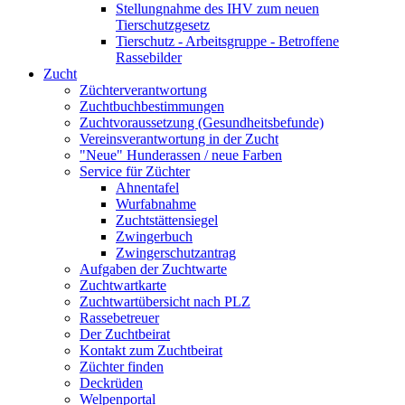
Stellungnahme des IHV zum neuen
Tierschutzgesetz
Tierschutz - Arbeitsgruppe - Betroffene
Rassebilder
Zucht
Züchterverantwortung
Zuchtbuchbestimmungen
Zuchtvoraussetzung (Gesundheitsbefunde)
Vereinsverantwortung in der Zucht
"Neue" Hunderassen / neue Farben
Service für Züchter
Ahnentafel
Wurfabnahme
Zuchtstättensiegel
Zwingerbuch
Zwingerschutzantrag
Aufgaben der Zuchtwarte
Zuchtwartkarte
Zuchtwartübersicht nach PLZ
Rassebetreuer
Der Zuchtbeirat
Kontakt zum Zuchtbeirat
Züchter finden
Deckrüden
Welpenportal