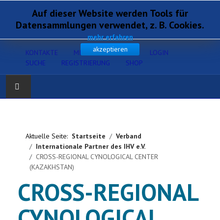
Auf dieser Website werden Tools für
Datensammlungen verwendet, z. B. Cookies.
mehr erfahren
akzeptieren
KONTAKTE
MITGLIEDERSERVICE
LOGIN
SUCHE
REGISTRIERUNG
SHOP
Home
Verband
Aktuelle Seite:
Startseite
Verband
Internationale Partner des IHV e.V.
CROSS-REGIONAL CYNOLOGICAL CENTER
Gesundheit
(KAZAKHSTAN)
CROSS-REGIONAL
Zucht
CYNOLOGICAL
Ausbildung