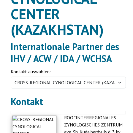
CENTER
Ausstellung
Ratgeber
(KAZAKHSTAN)
Service
Internationale Partner des
Termine
IHV / ACW / IDA / WCHSA
Neues
Kontakt auswählen:
Kontakt
ROO "INTERREGIONALES
ZYNOLOGISCHES ZENTRUM
ave. Sh. Kudaiberdyuly d. 3 kv.