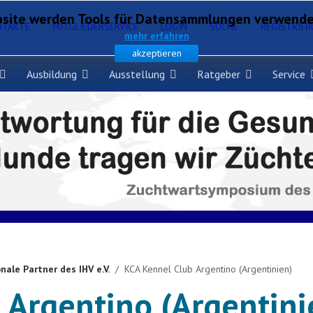
site werden Tools für Datensammlungen verwendet,
NTAKTE
MITGLIEDERSERVICE
LOGIN
SUCHE
REGISTRIE
mehr erfahren
akzeptieren
Ausbildung
Ausstellung
Ratgeber
Service
nale Partner des IHV e.V.
KCA Kennel Club Argentino (Argentinien)
 Argentino (Argentini