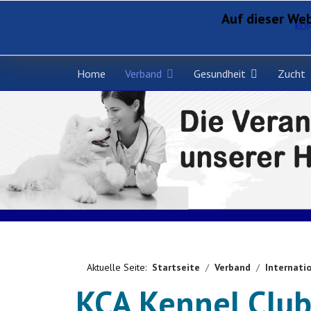
Auf dieser Web
KO
Home
Verband
Gesundheit
Zucht
Aktuelle Seite:
Startseite
Verband
Internatio
KCA Kennel Club