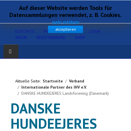
Auf dieser Website werden Tools für
Datensammlungen verwendet, z. B. Cookies.
mehr erfahren
akzeptieren
KONTAKTE
MITGLIEDERSERVICE
LOGIN
SUCHE
REGISTRIERUNG
SHOP
Home
Verband
Aktuelle Seite:
Startseite
Verband
Internationale Partner des IHV e.V.
DANSKE HUNDEEJERES Landsforening (Dänemark)
Gesundheit
DANSKE
Zucht
HUNDEEJERES
Ausbildung