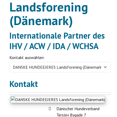
Landsforening
Ausstellung
(Dänemark)
Ratgeber
Internationale Partner des
Service
IHV / ACW / IDA / WCHSA
Termine
Kontakt auswählen:
Neues
Kontakt
Adresse:
Dänischer Hundeverband
Terslev Bygade 7