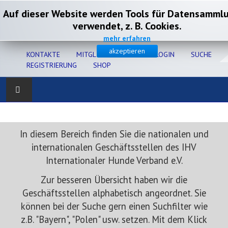
Auf dieser Website werden Tools für Datensamml
verwendet, z. B. Cookies.
mehr erfahren
akzeptieren
KONTAKTE
MITGLIEDERSERVICE
LOGIN
SUCHE
REGISTRIERUNG
SHOP
Home
In diesem Bereich finden Sie die nationalen und
Verband
internationalen Geschäftsstellen des IHV
Internationaler Hunde Verband e.V.
Gesundheit
Zur besseren Übersicht haben wir die
Zucht
Geschäftsstellen alphabetisch angeordnet. Sie
können bei der Suche gern einen Suchfilter wie
Ausbildung
z.B. "Bayern", "Polen" usw. setzen. Mit dem Klick