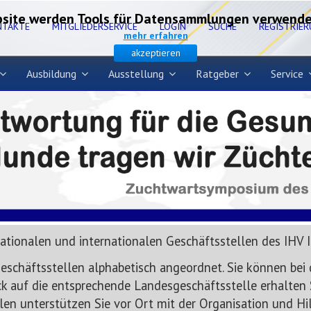
site werden Tools für Datensammlungen verwendet,
NTAKTE
MITGLIEDERSERVICE
LOGIN
SUCHE
REGISTRIE
mehr erfahren
akzeptieren
Ausbildung
Ausstellung
Ratgeber
Service
nationalen und internationalen Geschäftsstellen des IHV 
eschäftsstellen alphabetisch angeordnet. Sie können bei d
lick auf die entsprechende Landesgeschäftsstelle erhalten
en unterstützen Sie vor Ort mit der Organisation und Hi