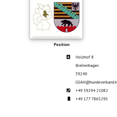
Position:
Adresse:
Holzhof 8
Breitenhagen
39240
GSAH@hundeverband.i
Telefon:
+49 39294 21082
Mobil:
+49 177 7865295