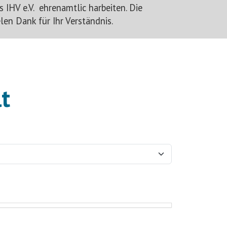
s IHV e.V. ehrenamtlic h
arbeiten
. Die
en Dank für Ihr Verständnis.
t