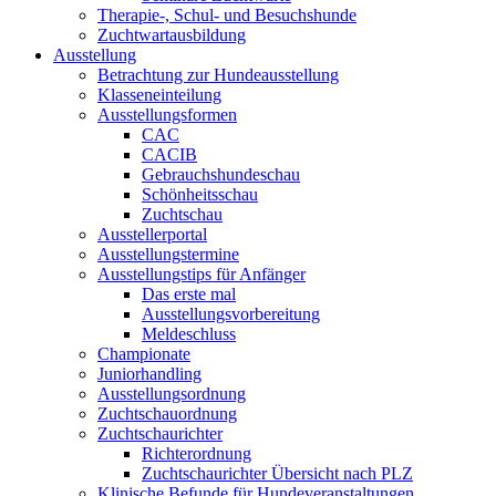
Therapie-, Schul- und Besuchshunde
Zuchtwartausbildung
Ausstellung
Betrachtung zur Hundeausstellung
Klasseneinteilung
Ausstellungsformen
CAC
CACIB
Gebrauchshundeschau
Schönheitsschau
Zuchtschau
Ausstellerportal
Ausstellungstermine
Ausstellungstips für Anfänger
Das erste mal
Ausstellungsvorbereitung
Meldeschluss
Championate
Juniorhandling
Ausstellungsordnung
Zuchtschauordnung
Zuchtschaurichter
Richterordnung
Zuchtschaurichter Übersicht nach PLZ
Klinische Befunde für Hundeveranstaltungen