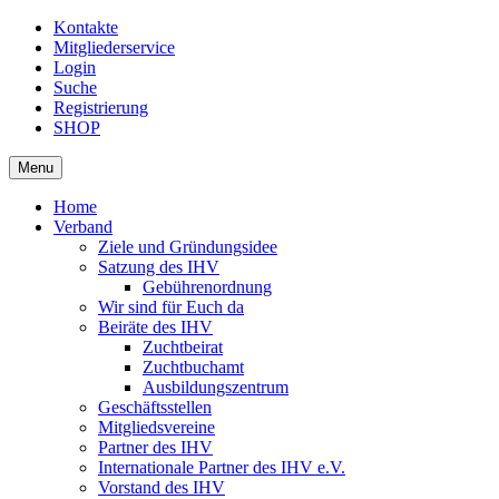
Kontakte
Mitgliederservice
Login
Suche
Registrierung
SHOP
Menu
Home
Verband
Ziele und Gründungsidee
Satzung des IHV
Gebührenordnung
Wir sind für Euch da
Beiräte des IHV
Zuchtbeirat
Zuchtbuchamt
Ausbildungszentrum
Geschäftsstellen
Mitgliedsvereine
Partner des IHV
Internationale Partner des IHV e.V.
Vorstand des IHV