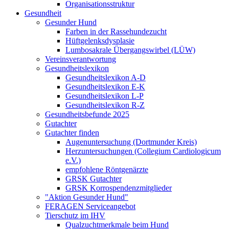
Organisationsstruktur
Gesundheit
Gesunder Hund
Farben in der Rassehundezucht
Hüftgelenksdysplasie
Lumbosakrale Übergangswirbel (LÜW)
Vereinsverantwortung
Gesundheitslexikon
Gesundheitslexikon A-D
Gesundheitslexikon E-K
Gesundheitslexikon L-P
Gesundheitslexikon R-Z
Gesundheitsbefunde 2025
Gutachter
Gutachter finden
Augenuntersuchung (Dortmunder Kreis)
Herzuntersuchungen (Collegium Cardiologicum
e.V.)
empfohlene Röntgenärzte
GRSK Gutachter
GRSK Korrospendenzmitglieder
"Aktion Gesunder Hund"
FERAGEN Serviceangebot
Tierschutz im IHV
Qualzuchtmerkmale beim Hund