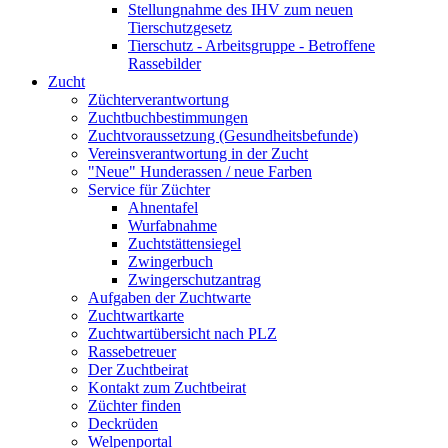
Stellungnahme des IHV zum neuen
Tierschutzgesetz
Tierschutz - Arbeitsgruppe - Betroffene
Rassebilder
Zucht
Züchterverantwortung
Zuchtbuchbestimmungen
Zuchtvoraussetzung (Gesundheitsbefunde)
Vereinsverantwortung in der Zucht
"Neue" Hunderassen / neue Farben
Service für Züchter
Ahnentafel
Wurfabnahme
Zuchtstättensiegel
Zwingerbuch
Zwingerschutzantrag
Aufgaben der Zuchtwarte
Zuchtwartkarte
Zuchtwartübersicht nach PLZ
Rassebetreuer
Der Zuchtbeirat
Kontakt zum Zuchtbeirat
Züchter finden
Deckrüden
Welpenportal