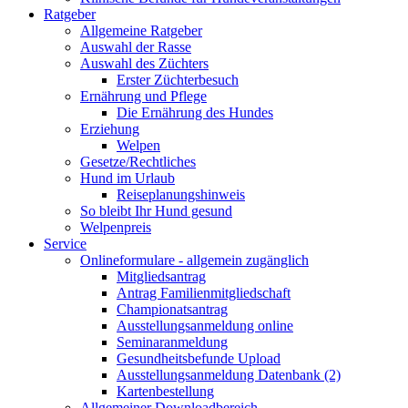
Ratgeber
Allgemeine Ratgeber
Auswahl der Rasse
Auswahl des Züchters
Erster Züchterbesuch
Ernährung und Pflege
Die Ernährung des Hundes
Erziehung
Welpen
Gesetze/Rechtliches
Hund im Urlaub
Reiseplanungshinweis
So bleibt Ihr Hund gesund
Welpenpreis
Service
Onlineformulare - allgemein zugänglich
Mitgliedsantrag
Antrag Familienmitgliedschaft
Championatsantrag
Ausstellungsanmeldung online
Seminaranmeldung
Gesundheitsbefunde Upload
Ausstellungsanmeldung Datenbank (2)
Kartenbestellung
Allgemeiner Downloadbereich