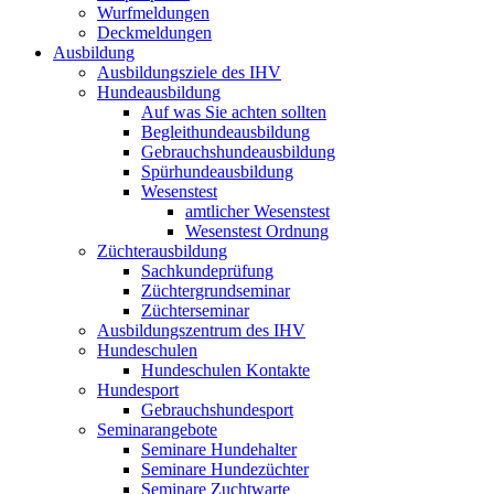
Wurfmeldungen
Deckmeldungen
Ausbildung
Ausbildungsziele des IHV
Hundeausbildung
Auf was Sie achten sollten
Begleithundeausbildung
Gebrauchshundeausbildung
Spürhundeausbildung
Wesenstest
amtlicher Wesenstest
Wesenstest Ordnung
Züchterausbildung
Sachkundeprüfung
Züchtergrundseminar
Züchterseminar
Ausbildungszentrum des IHV
Hundeschulen
Hundeschulen Kontakte
Hundesport
Gebrauchshundesport
Seminarangebote
Seminare Hundehalter
Seminare Hundezüchter
Seminare Zuchtwarte