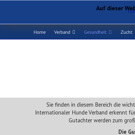
Auf dieser Web
KO
Home
Verband
Gesundheit
Zucht
Sie finden in diesem Bereich die wic
Internationaler Hunde Verband erkennt für
Gutachter werden zum große
Die Gu