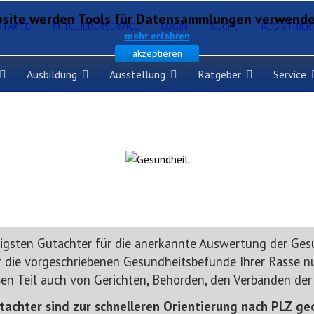
site werden Tools für Datensammlungen verwendet,
NTAKTE
MITGLIEDERSERVICE
LOGIN
SUCHE
REGISTRIE
mehr erfahren
akzeptieren
Ausbildung
Ausstellung
Ratgeber
Service
htigsten Gutachter für die anerkannte Auswertung der Ge
 die vorgeschriebenen Gesundheitsbefunde Ihrer Rasse nur
n Teil auch von Gerichten, Behörden, den Verbänden der
tachter sind zur schnelleren Orientierung nach PLZ ge