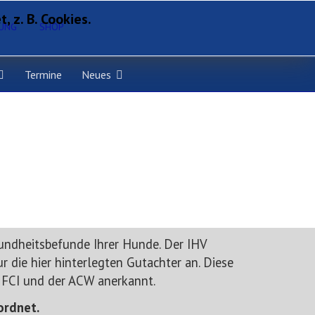
 z. B. Cookies.
RUNG
SHOP
Termine
Neues
sundheitsbefunde Ihrer Hunde. Der IHV
 die hier hinterlegten Gutachter an. Diese
 FCI und der ACW anerkannt.
ordnet.